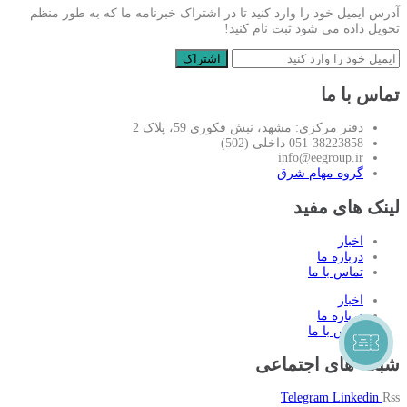
آدرس ایمیل خود را وارد کنید تا در اشتراک خبرنامه ما که به طور منظم
تحویل داده می شود ثبت نام کنید!
تماس با ما
دفنر مرکزی: مشهد، نبش فکوری 59، پلاک 2
051-38223858 داخلی (502)
info@eegroup.ir
گروه مهام شرق
لینک های مفید
اخبار
درباره ما
تماس با ما
اخبار
درباره ما
تماس با ما
شبکه های اجتماعی
Telegram
Linkedin
Rss